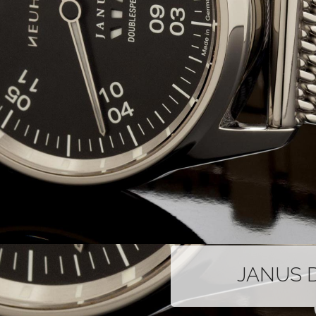
JANUS D
Einzigartig, streng limi